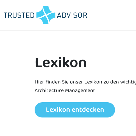
Lexikon
Enterprise Architecture Management
Altsysteme modernisieren
EA-Roadmap entwickeln
Hier finden Sie unser Lexikon zu den wichti
Informationsarchitektur gestalten
Applikationsportfolio optimieren
Architecture Management
IT-Architektur weiterentwickeln
IT-Bebauungsplan erstellen
Lexikon entdecken