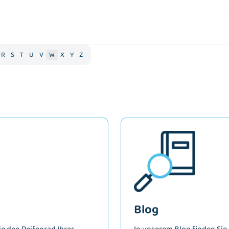
R
S
T
U
V
W
X
Y
Z
Blog