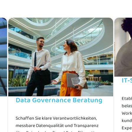
IT
Data Governance Beratung
Etabl
belas
Work
Schaffen Sie klare Verantwortlichkeiten,
kund
messbare Datenqualität und Transparenz
Exper