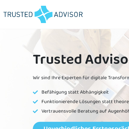
Trusted Adviso
Enterprise Architecture Management
Altsysteme modernisieren
EA-Roadmap entwickeln
Wir sind Ihre Experten für digitale Transfor
Informationsarchitektur gestalten
Applikationsportfolio optimieren
IT-Architektur weiterentwickeln
Befähigung statt Abhängigkeit
IT-Bebauungsplan erstellen
Funktionierende Lösungen statt theore
Vertrauensvolle Beratung auf Augenhö
Unverbindliches Erstgespräc