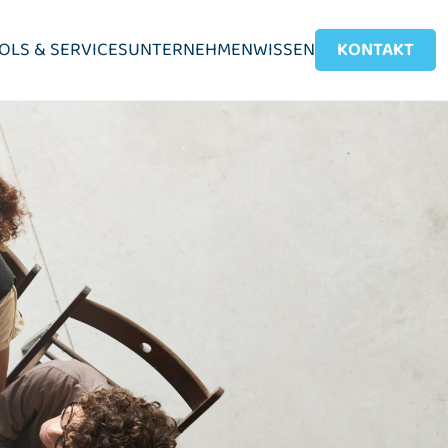
OLS & SERVICES
UNTERNEHMEN
WISSEN
KONTAKT
IT-Service-Management
ITSM sinnvoll aufbauen
ITIL-Workflows gestalten
Incident-Management optimieren
Change-Workflows etablieren
Service-Prozesse standardisieren
SLA-Verträge etablieren