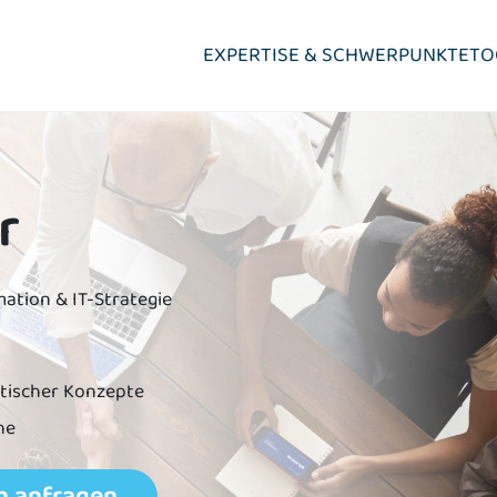
EXPERTISE & SCHWERPUNKTE
TO
r
Data Governance
Wozu nützt Data Governance
Daten transparent und zugänglich
mation & IT-Strategie
Datengetriebene Geschäftsmodelle aufbauen
Datengetriebene Organisation aufbauen
Datenqualität verbessern
tischer Konzepte
he
h anfragen