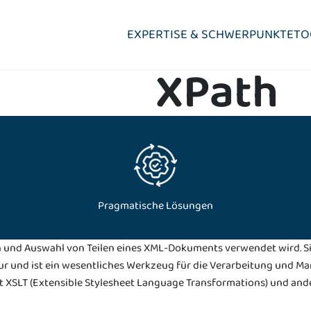
EXPERTISE & SCHWERPUNKTE
TO
XPath
Data Governance
Wozu nützt Data Governance
Daten transparent und zugänglich
Datengetriebene Geschäftsmodelle aufbauen
Datengetriebene Organisation aufbauen
Pragmatische Lösungen
Datenqualität verbessern
on und Auswahl von Teilen eines XML-Dokuments verwendet wird. Si
r und ist ein wesentliches Werkzeug für die Verarbeitung und Ma
it XSLT (Extensible Stylesheet Language Transformations) und an