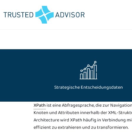
Enterprise Architecture Management
Altsysteme modernisieren
EA-Roadmap entwickeln
Informationsarchitektur gestalten
Applikationsportfolio optimieren
Strategische Entscheidungsdaten
IT-Architektur weiterentwickeln
IT-Bebauungsplan erstellen
XPath
ist eine Abfragesprache, die zur Navigati
Knoten und Attributen innerhalb der XML-Struktu
Architecture wird XPath häufig in Verbindung m
effizient zu extrahieren und zu transformieren.