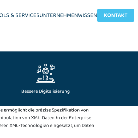
OLS & SERVICES
UNTERNEHMEN
WISSEN
KONTAKT
IT-Service-Management
ITSM sinnvoll aufbauen
ITIL-Workflows gestalten
Incident-Management optimieren
Change-Workflows etablieren
Bessere Digitalisierung
Service-Prozesse standardisieren
SLA-Verträge etablieren
e ermöglicht die präzise Spezifikation von
nipulation von XML-Daten. In der Enterprise
deren XML-Technologien eingesetzt, um Daten