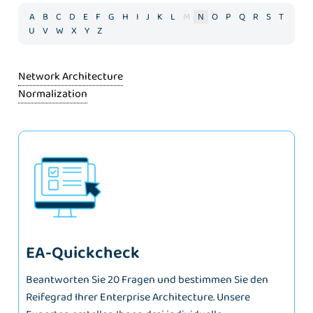
A
B
C
D
E
F
G
H
I
J
K
L
M
N
O
P
Q
R
S
T
U
V
W
X
Y
Z
Network Architecture
Normalization
EA-Quickcheck
Beantworten Sie 20 Fragen und bestimmen Sie den
Reifegrad Ihrer Enterprise Architecture. Unsere