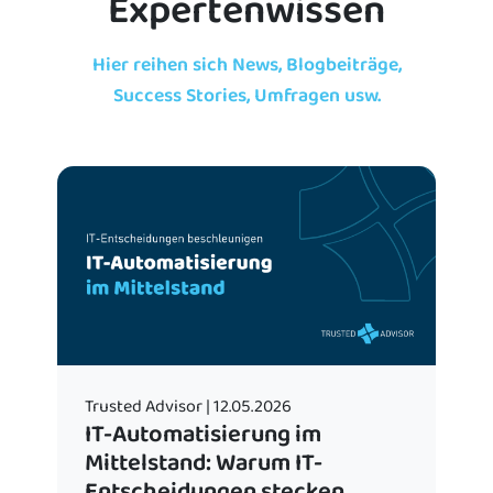
Expertenwissen
Hier reihen sich News, Blogbeiträge,
Success Stories, Umfragen usw.
Trus
Tr
Ba
Mi
Ma
ve
Cap
wel
Trusted Advisor | 12.05.2026
IT-Automatisierung im
ben
Mittelstand: Warum IT-
err
Entscheidungen stecken
Org